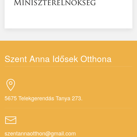
Szent Anna Idősek Otthona
5675 Telekgerendás Tanya 273.
szentannaotthon@gmail.com