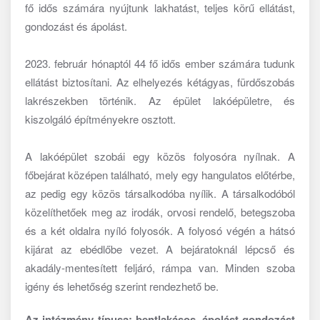
fő idős számára nyújtunk lakhatást, teljes körű ellátást,
gondozást és ápolást.
2023. február hónaptól 44 fő idős ember számára tudunk
ellátást biztosítani. Az elhelyezés kétágyas, fürdőszobás
lakrészekben történik. Az épület lakóépületre, és
kiszolgáló építményekre osztott.
A lakóépület szobái egy közös folyosóra nyílnak. A
főbejárat középen található, mely egy hangulatos előtérbe,
az pedig egy közös társalkodóba nyílik. A társalkodóból
közelíthetőek meg az irodák, orvosi rendelő, betegszoba
és a két oldalra nyíló folyosók. A folyosó végén a hátsó
kijárat az ebédlőbe vezet. A bejáratoknál lépcső és
akadály-mentesített feljáró, rámpa van. Minden szoba
igény és lehetőség szerint rendezhető be.
Az intézmény típusa: bentlakásos, ápolást-gondozást