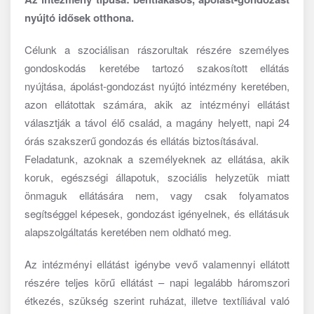
nyújtó idősek otthona.
Célunk a szociálisan rászorultak részére személyes
gondoskodás keretébe tartozó szakosított ellátás
nyújtása, ápolást-gondozást nyújtó intézmény keretében,
azon ellátottak számára, akik az intézményi ellátást
választják a távol élő család, a magány helyett, napi 24
órás szakszerű gondozás és ellátás biztosításával.
Feladatunk, azoknak a személyeknek az ellátása, akik
koruk, egészségi állapotuk, szociális helyzetük miatt
önmaguk ellátására nem, vagy csak folyamatos
segítséggel képesek, gondozást igényelnek, és ellátásuk
alapszolgáltatás keretében nem oldható meg.
Az intézményi ellátást igénybe vevő valamennyi ellátott
részére teljes körű ellátást – napi legalább háromszori
étkezés, szükség szerint ruházat, illetve textíliával való