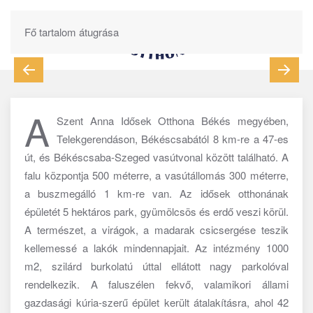
Fő tartalom átugrása
A
Szent Anna Idősek Otthona Békés megyében,
Telekgerendáson, Békéscsabától 8 km-re a 47-es
út, és Békéscsaba-Szeged vasútvonal között található. A
falu központja 500 méterre, a vasútállomás 300 méterre,
a buszmegálló 1 km-re van. Az idősek otthonának
épületét 5 hektáros park, gyümölcsös és erdő veszi körül.
A természet, a virágok, a madarak csicsergése teszik
kellemessé a lakók mindennapjait. Az intézmény 1000
m2, szilárd burkolatú úttal ellátott nagy parkolóval
rendelkezik. A faluszélen fekvő, valamikori állami
gazdasági kúria-szerű épület került átalakításra, ahol 42